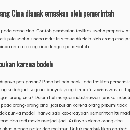
rang Cina dianak emaskan oleh pemerintah
 pada orang cina. Contoh pemberian fasilitas usaha property a
giti pula usaha-usaha industri semua dikelola oleh orang cina jad
ainan antara orang cina dengan pemerintah.
bukan karena bodoh
idupnya pas-pasan? Pada hal ada bank, ada fasilitas pemerint
ng sudah jadi sarjana, banyak yang berprofesi wiraswasta, ta
ngan orang cina? Dalam hal menjadi industriawan (aneka industri
pada orang-orang cina” jadi bukan karena orang pribumi tidak
tidak punya modal, hanya saja kepercayaan pemerintah itu mak
g cina tadi makin menjadi-jadi. Artinya selama orang cina
dak akan pernah pintar dan makmur. Untuk membuktikan apakah