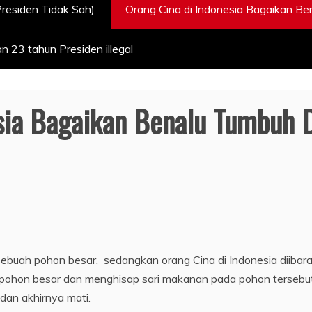
Presiden Tidak Sah)
Orang Cina di Indonesia Bagaikan B
 23 tahun Presiden illegal
sia Bagaikan Benalu Tumbuh 
sebuah pohon besar, sedangkan orang Cina di Indonesia diibar
s pohon besar dan menghisap sari makanan pada pohon tersebu
dan akhirnya mati.