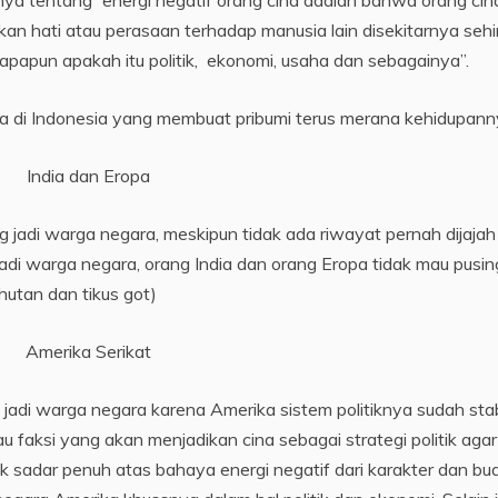
a tentang “energi negatif orang cina adalah bahwa orang cin
n hati atau perasaan terhadap manusia lain disekitarnya seh
 apapun apakah itu politik, ekonomi, usaha dan sebagainya”.
ina di Indonesia yang membuat pribumi terus merana kehidupann
India dan Eropa
ng jadi warga negara, meskipun tidak ada riwayat pernah dijajah
jadi warga negara, orang India dan orang Eropa tidak mau pusin
hutan dan tikus got)
Amerika Serikat
jadi warga negara karena Amerika sistem politiknya sudah stab
atau faksi yang akan menjadikan cina sebagai strategi politik agar
tik sadar penuh atas bahaya energi negatif dari karakter dan b