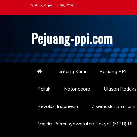
Skip
Sabtu, Agustus 08, 2026
to
content
Pejuang-ppi.com
Tentang Kami
Pejuang PPI
Politik
Notonegoro
Ulasan Redaks
Revolusi Indonesia
7 kemaslahatan umm
Majelis Permusyawaratan Rakyat (MPR) RI