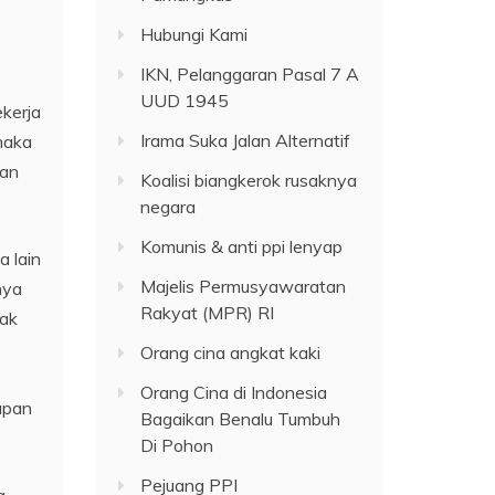
Hubungi Kami
IKN, Pelanggaran Pasal 7 A
UUD 1945
kerja
Irama Suka Jalan Alternatif
maka
ran
Koalisi biangkerok rusaknya
negara
Komunis & anti ppi lenyap
a lain
Majelis Permusyawaratan
nya
Rakyat (MPR) RI
dak
Orang cina angkat kaki
Orang Cina di Indonesia
apan
Bagaikan Benalu Tumbuh
Di Pohon
Pejuang PPI