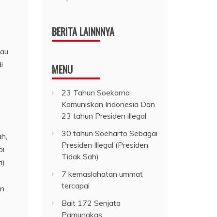
BERITA LAINNNYA
tau
i
MENU
23 Tahun Soekarno
Komuniskan Indonesia Dan
23 tahun Presiden illegal
30 tahun Soeharto Sebagai
ah,
Presiden Illegal (Presiden
pi
Tidak Sah)
).
7 kemaslahatan ummat
tercapai
in
Bait 172 Senjata
Pamungkas