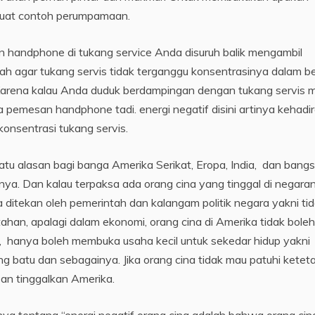
 buat contoh perumpamaan.
handphone di tukang service Anda disuruh balik mengambil
h agar tukang servis tidak terganggu konsentrasinya dalam be
 Karena kalau Anda duduk berdampingan dengan tukang servis 
a pemesan handphone tadi. energi negatif disini artinya kehadi
onsentrasi tukang servis.
u alasan bagi banga Amerika Serikat, Eropa, India, dan bangs
anya. Dan kalau terpaksa ada orang cina yang tinggal di negara
a ditekan oleh pemerintah dan kalangam politik negara yakni ti
ahan, apalagi dalam ekonomi, orang cina di Amerika tidak boleh
hanya boleh membuka usaha kecil untuk sekedar hidup yakni
g batu dan sebagainya. Jika orang cina tidak mau patuhi ketet
Dan tinggalkan Amerika.