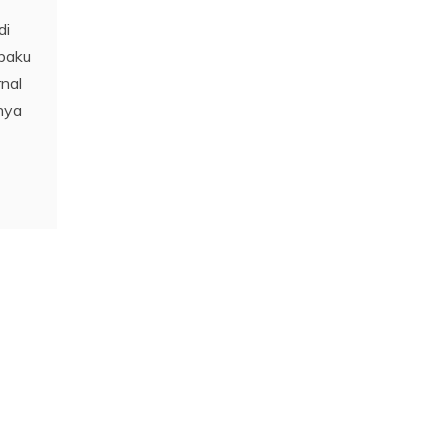
di
 baku
rnal
tnya