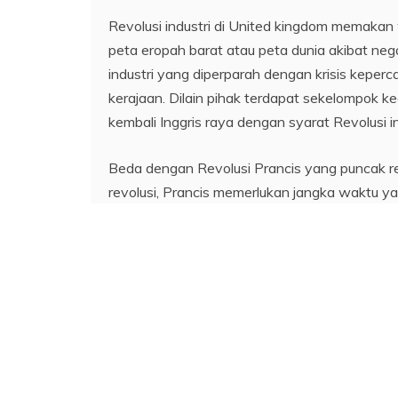
Revolusi industri di United kingdom memakan 
peta eropah barat atau peta dunia akibat ne
industri yang diperparah dengan krisis keperc
kerajaan. Dilain pihak terdapat sekelompok k
kembali Inggris raya dengan syarat Revolusi in
Beda dengan Revolusi Prancis yang puncak re
revolusi, Prancis memerlukan jangka waktu y
sebagai dampak dari krisis keuangan yang jug
SHARE
Facebook
Twitter
Pinteres