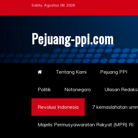
Skip
Sabtu, Agustus 08, 2026
to
content
Pejuang-ppi.com
Tentang Kami
Pejuang PPI
Politik
Notonegoro
Ulasan Redaks
Revolusi Indonesia
7 kemaslahatan umm
Majelis Permusyawaratan Rakyat (MPR) RI