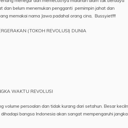
rwenang menegur dan memecatnya malahan diam tak berdaya
at dan belum menemukan pengganti pemimpin jahat dan
yang memakai nama Jawa padahal orang cina, Bussyiet!!!!
ERGERAKAN (TOKOH REVOLUSI) DUNIA
NGKA WAKTU REVOLUSI
ung volume persoalan dan tidak kurang dari setahun. Besar kecil
 dihadapi bangsa Indonesia akan sangat mempengaruhi jangka