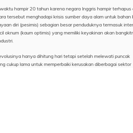
waktu hampir 20 tahun karena negara Inggris hampir terhapus 
gara tersebut menghadapi krisis sumber daya alam untuk bahan
ayaan diri (pesimis) sebagian besar penduduknya termasuk inte
ecil oknum (kaum optimis) yang memiliki keyakinan akan bangki
dustri.
volusinya hanya dihitung hari tetapi setelah melewati puncak
ang cukup lama untuk memperbaiki kerusakan diberbagai sektor
a merupakan pemicu utama terjadinya Revolusi Prancis.
t
Linkedin