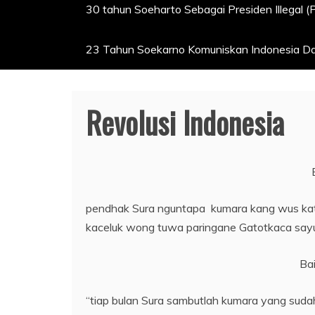
30 tahun Soeharto Sebagai Presiden Illegal (
23 Tahun Soekarno Komuniskan Indonesia Dan
Revolusi Indonesia
pendhak Sura nguntapa kumara kang wus kat
kaceluk wong tuwa paringane Gatotkaca say
Ba
“tiap bulan Sura sambutlah kumara yang su