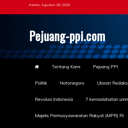
Skip
Kamis, Agustus 06, 2026
to
content
Pejuang-ppi.com
Tentang Kami
Pejuang PPI
Politik
Notonegoro
Ulasan Redaks
Revolusi Indonesia
7 kemaslahatan umm
Majelis Permusyawaratan Rakyat (MPR) RI