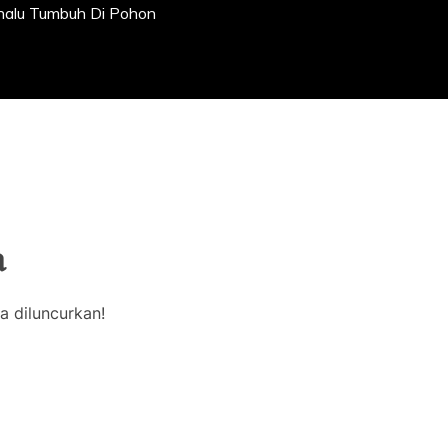
enalu Tumbuh Di Pohon
a
a diluncurkan!