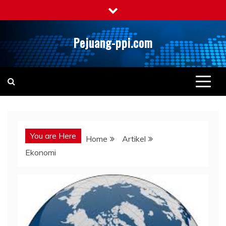
Skip
to
content
Pejuang-ppi.com
You are Here
Home
Artikel
Ekonomi